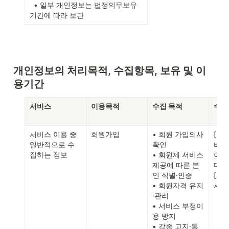
  • 일부 개인정보는 법정의무보유
기간에 따라 보관 
개인정보의 처리목적, 수집항목, 보유 및 이
용기간
서비스
이용목적
수집 목적
수집
서비스 이용 중 
회원가입
• 회원 가입의사 
[필수
일반적으로 수
확인

비밀번
집하는 정보
• 회원제 서비스 
이메
제공에 따른 본
대폰 
인 식별·인증

[선택
• 회원자격 유지
사진
·관리

• 서비스 부정이
용 방지

• 각종 고지·통